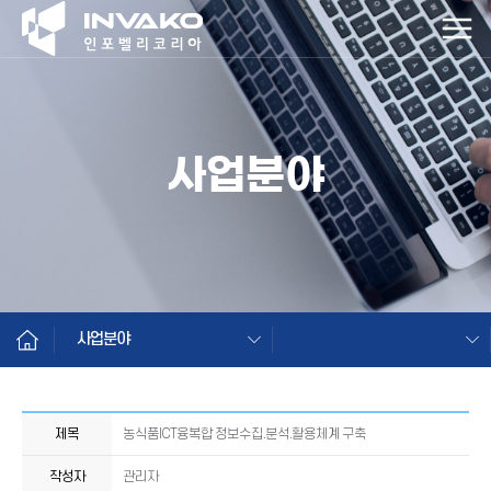
사업분야
사업분야
제목
농식품ICT융복합 정보수집.분석.활용체계 구축
작성자
관리자