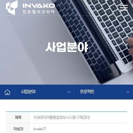
사업분야
사업분야
프로젝트
제목
차세대의약품통합정보시스템 구축(3차)
작성자
invako77