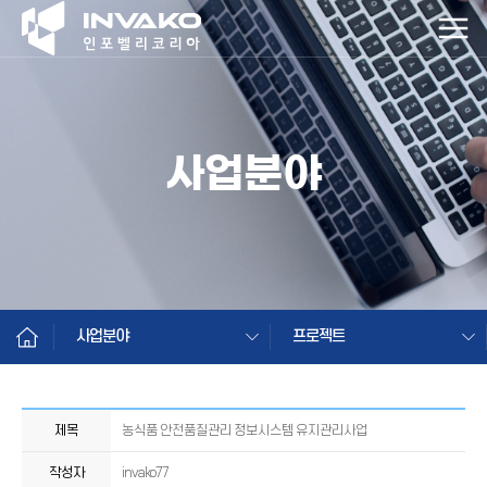
사업분야
사업분야
프로젝트
제목
농식품 안전품질관리 정보시스템 유지관리사업
작성자
invako77