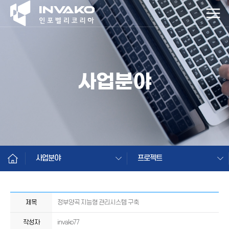
사업분야
사업분야
프로젝트
제목
정부양곡 지능형 관리시스템 구축
작성자
invako77