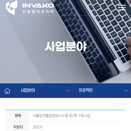
사업분야
사업분야
프로젝트
제목
식물검역통합정보시스템 3단계 구축사업
작성자
관리자