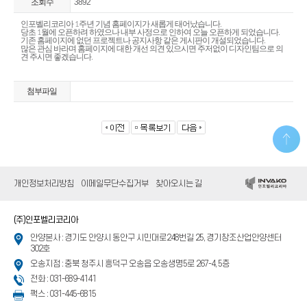
조회수
3892
인포벨리코리아 1주년 기념 홈페이지가 새롭게 태어났습니다.
당초 1월에 오픈하려 하였으나 내부 사정으로 인하여 오늘 오픈하게 되었습니다.
기존 홈페이지에 없던 프로젝트나 공지사항 같은 게시판이 개설되었습니다.
많은 관심 바라며 홈페이지에 대한 개선 의견 있으시면 주저없이 디자인팀으로 의
견 주시면 좋겠습니다.
첨부파일
개인정보처리방침
이메일무단수집거부
찾아오시는 길
(주)인포벨리코리아
안양본사 : 경기도 안양시 동안구 시민대로248번길 25, 경기창조산업안양센터
302호
오송지점 : 충북 청주시 흥덕구 오송읍 오송생명5로 267-4, 5층
전화 : 031-689-4141
팩스 : 031-445-6815