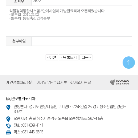
조회수
3672
식물검역통합시스템 3단계사업이 개발완료되어 오픈되었습니다.
- 오픈일 : 2015.01.02
- 발주처 : 농림축산검역본부
첨부파일
개인정보처리방침
이메일무단수집거부
찾아오시는 길
(주)인포벨리코리아
안양본사 : 경기도 안양시 동안구 시민대로248번길 25, 경기창조산업안양센터
302호
오송지점 : 충북 청주시 흥덕구 오송읍 오송생명5로 267-4, 5층
전화 : 031-689-4141
팩스 : 031-445-6815